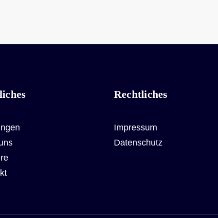
 von nationalen und internationalen
ieren. Kommunikation mit Kunden und
haltung von Lieferterminen. Erfassung
 EDV-System.
lle Tätigkeit in einem dynamischen
liches
Rechtliches
iterentwicklung
ungen
Impressum
 motivierten Team
uns
Datenschutz
ialleistungen
ere
e Herausforderung in einem
kt
n wir uns auf Ihre Bewerbung!
erden